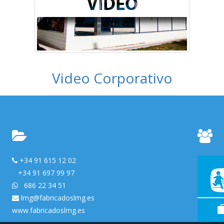
Video Corporativo
+34 91 615 12 02
+34 91 697 99 97
686 22 34 51
lmg@fabricadoslmg.es
www.fabricadoslmg.es