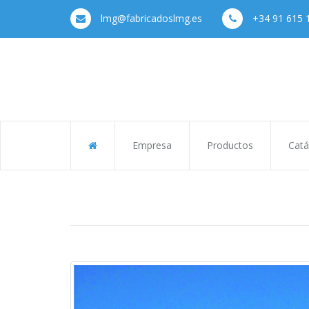
lmg@fabricadoslmg.es
+34 91 615 
Empresa
Productos
Catá