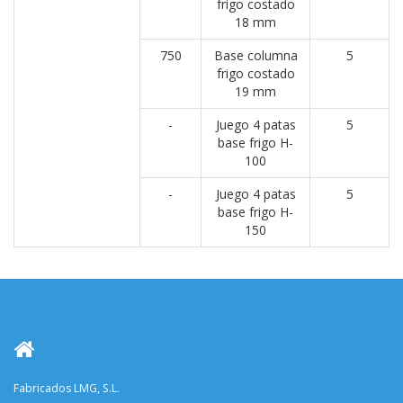
frigo costado
18 mm
750
Base columna
5
frigo costado
19 mm
-
Juego 4 patas
5
base frigo H-
100
-
Juego 4 patas
5
base frigo H-
150
Fabricados LMG, S.L.