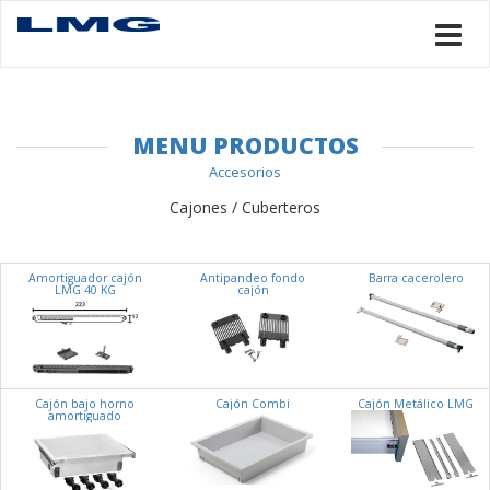
MENU PRODUCTOS
Accesorios
Cajones / Cuberteros
Amortiguador cajón
Antipandeo fondo
Barra cacerolero
LMG 40 KG
cajón
Cajón bajo horno
Cajón Combi
Cajón Metálico LMG
amortiguado