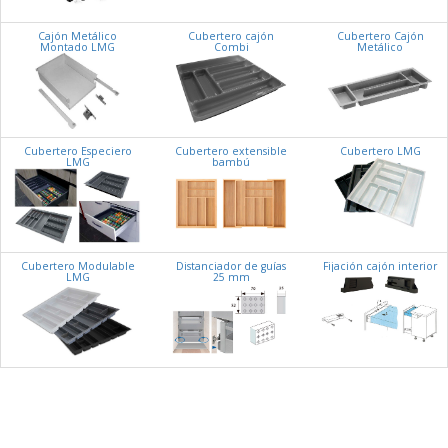
Cajón Metálico
Cubertero cajón
Cubertero Cajón
Montado LMG
Combi
Metálico
Cubertero Especiero
Cubertero extensible
Cubertero LMG
LMG
bambú
Cubertero Modulable
Distanciador de guías
Fijación cajón interior
LMG
25 mm